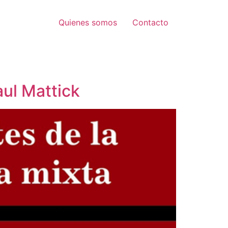
Quienes somos
Contacto
aul Mattick