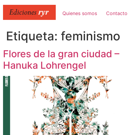
Ir
al
Quienes somos
Contacto
contenido
Etiqueta:
feminismo
Flores de la gran ciudad –
Hanuka Lohrengel