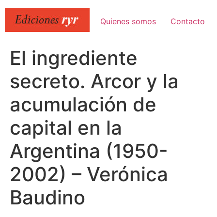
Ir
al
Quienes somos
Contacto
contenido
El ingrediente
secreto. Arcor y la
acumulación de
capital en la
Argentina (1950-
2002) – Verónica
Baudino