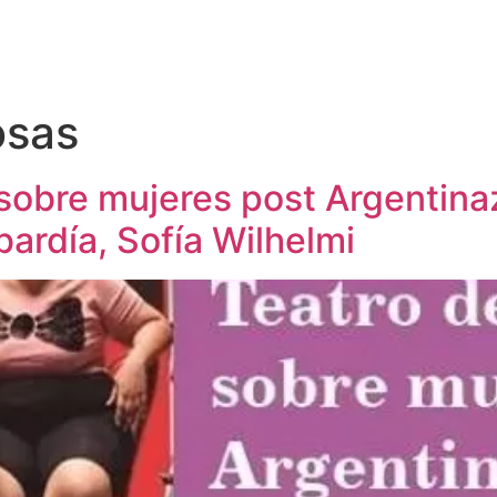
osas
sobre mujeres post Argentina
ardía, Sofía Wilhelmi