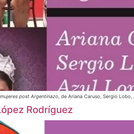
 mujeres post Argentinazo
, de Ariana Caruso, Sergio Lobo,
López Rodríguez