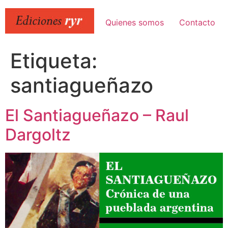
Ir
al
Quienes somos
Contacto
contenido
Etiqueta:
santiagueñazo
El Santiagueñazo – Raul
Dargoltz