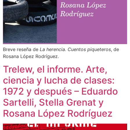
Breve reseña de
La herencia. Cuentos piqueteros
, de
Rosana López Rodríguez.
Trelew, el informe. Arte,
ciencia y lucha de clases:
1972 y después – Eduardo
Sartelli, Stella Grenat y
Rosana López Rodríguez