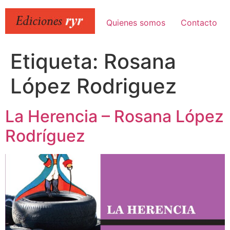
Ir
al
Quienes somos
Contacto
contenido
Etiqueta:
Rosana
López Rodriguez
La Herencia – Rosana López
Rodríguez