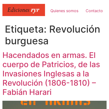
Ir
al
Quienes somos
Contacto
contenido
Etiqueta:
Revolución
burguesa
Hacendados en armas. El
cuerpo de Patricios, de las
Invasiones Inglesas a la
Revolución (1806-1810) –
Fabián Harari