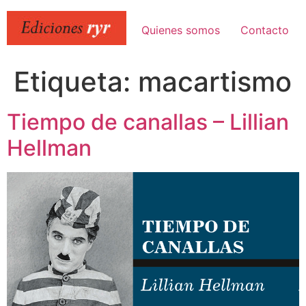
Ir
al
Quienes somos
Contacto
contenido
Etiqueta:
macartismo
Tiempo de canallas – Lillian
Hellman