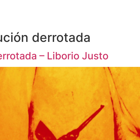
ución derrotada
derrotada – Liborio Justo