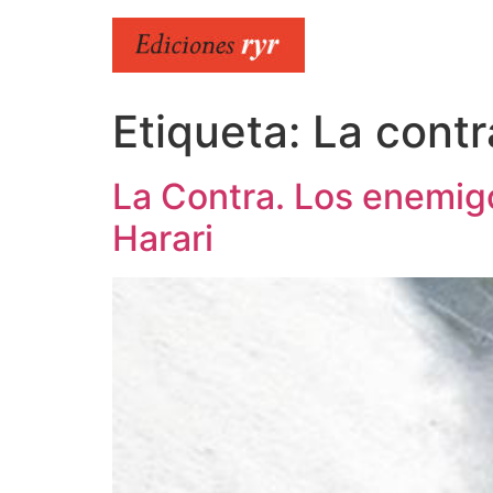
Ir
al
contenido
Etiqueta:
La contr
La Contra. Los enemigo
Harari