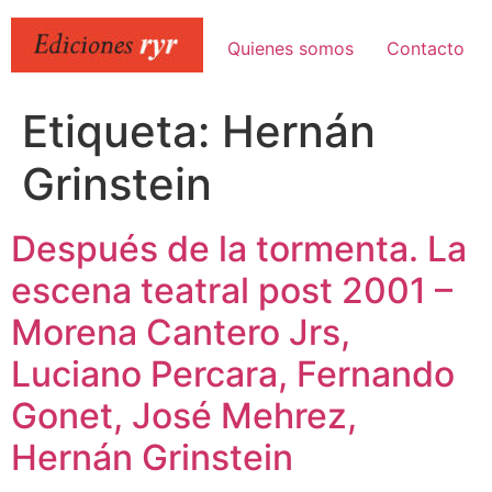
Ir
al
Quienes somos
Contacto
contenido
Etiqueta:
Hernán
Grinstein
Después de la tormenta. La
escena teatral post 2001 –
Morena Cantero Jrs,
Luciano Percara, Fernando
Gonet, José Mehrez,
Hernán Grinstein