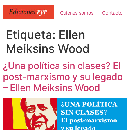
Ir
al
Quienes somos
Contacto
contenido
Etiqueta:
Ellen
Meiksins Wood
¿Una política sin clases? El
post-marxismo y su legado
– Ellen Meiksins Wood