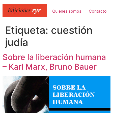
Ir
al
Quienes somos
Contacto
contenido
Etiqueta:
cuestión
judía
Sobre la liberación humana
– Karl Marx, Bruno Bauer