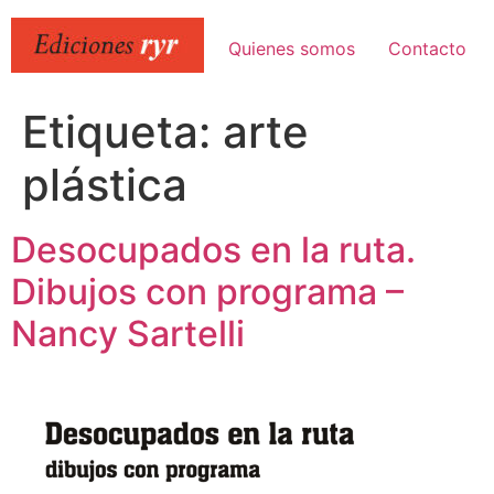
Ir
al
Quienes somos
Contacto
contenido
Etiqueta:
arte
plástica
Desocupados en la ruta.
Dibujos con programa –
Nancy Sartelli