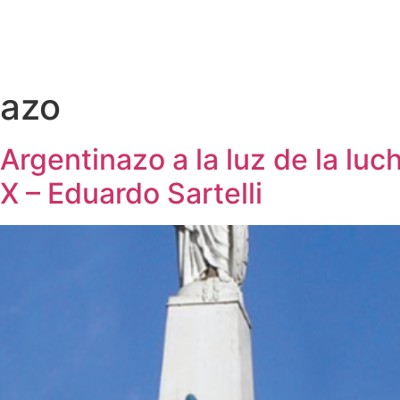
nazo
 Argentinazo a la luz de la luc
XX – Eduardo Sartelli