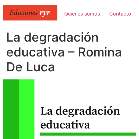
Ir
al
Quienes somos
Contacto
contenido
La degradación
educativa – Romina
De Luca