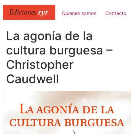
Ir
al
Quienes somos
Contacto
contenido
La agonía de la
cultura burguesa –
Christopher
Caudwell